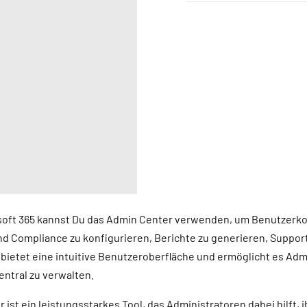
osoft 365 kannst Du das Admin Center verwenden, um Benutzerko
und Compliance zu konfigurieren, Berichte zu generieren, Suppo
bietet eine intuitive Benutzeroberfläche und ermöglicht es Admi
ntral zu verwalten.
 ist ein leistungsstarkes Tool, das Administratoren dabei hilft