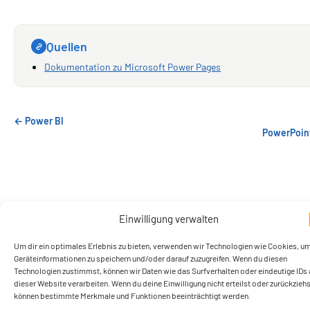
Quellen
Dokumentation zu Microsoft Power Pages
← Power BI
PowerPoin
Einwilligung verwalten
Um dir ein optimales Erlebnis zu bieten, verwenden wir Technologien wie Cookies, u
Ein Lern- und Wissensangebot der CERTNET GmbH
Geräteinformationen zu speichern und/oder darauf zuzugreifen. Wenn du diesen
Datenschutzerklärung
Impressum
Start
Technologien zustimmst, können wir Daten wie das Surfverhalten oder eindeutige IDs 
Cookie-Richtlinie (EU)
dieser Website verarbeiten. Wenn du deine Einwilligung nicht erteilst oder zurückziehs
können bestimmte Merkmale und Funktionen beeinträchtigt werden.