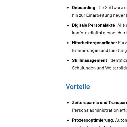
Onboarding
: Die Software 
hin zur Einarbeitung neuer 
Digitale Personalakte
: All
konform digital gespeichert
Mitarbeitergespräche
: Pur
Erinnerungen und Leistung
Skillmanagement
: Identif
Schulungen und Weiterbil
Vorteile
Zeitersparnis und Transpar
Personaladministration effi
Prozessoptimierung
: Auto