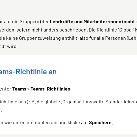
r auf die Gruppe(n) der
Lehrkräfte und Mitarbeiter:innen
(
nicht
den, sofern nicht anders beschrieben. Die Richtlinie “Global” ist
e keine Gruppenzuweisung enthält, also für alle Personen (Lehr
dt wird.
ams-Richtlinie an
Center
Teams
>
Teams-Richtlinien
.
htlinie aus (z.B. die globale „Organisationsweite Standardeinste
.
ion wie unten empfohlen ein und klicke auf
Speichern
.