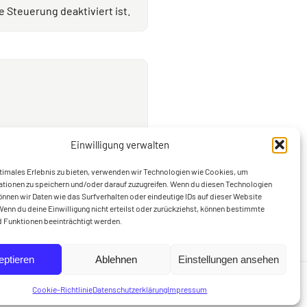
 Steuerung deaktiviert ist.
Einwilligung verwalten
rechungsrichtlinien (Lehrkräfte) →
timales Erlebnis zu bieten, verwenden wir Technologien wie Cookies, um
tionen zu speichern und/oder darauf zuzugreifen. Wenn du diesen Technologien
nnen wir Daten wie das Surfverhalten oder eindeutige IDs auf dieser Website
Wenn du deine Einwilligung nicht erteilst oder zurückziehst, können bestimmte
 Funktionen beeinträchtigt werden.
eptieren
Ablehnen
Einstellungen ansehen
ssum
Start
Cookie-Richtlinie (EU)
Cookie-Richtlinie
Datenschutzerklärung
Impressum