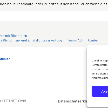
ben neue Teammitglieder Zugriff auf den Kanal, auch wenn diese
ms mit Richtlinien
che Richtlinien- und Einstellungsverwaltung im Teams Admin Center
tlinien
Besp
Um dir ein op
Geräteinforma
zustimmst, kö
verarbeiten. 
Merkmale und
Akz
der CERTNET GmbH
Datenschutzerklärung
Impre