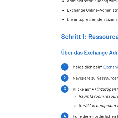
Administrator-Zugang zum 
Exchange Online-Administr
Die entsprechenden Lizenze
Schritt 1: Ressourc
Über das Exchange Ad
Melde dich beim
Exchan
Navigiere zu
Ressourcen
Klicke auf
+
Hinzufügen 
Raum (a room resour
Gerät (an equipment 
Fülle die erforderlichen 