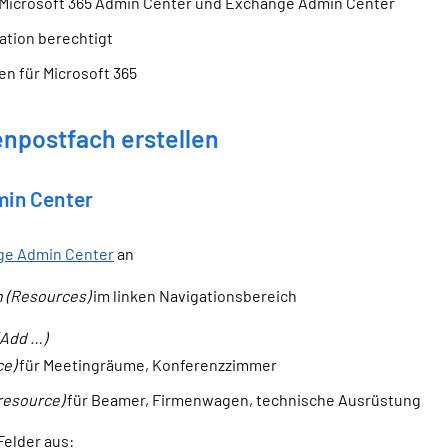
Microsoft 365 Admin Center und Exchange Admin Center
ation berechtigt
n für Microsoft 365
enpostfach erstellen
min Center
ge Admin Center
an
 (Resources)
im linken Navigationsbereich
(Add …)
ce)
für Meetingräume, Konferenzzimmer
resource)
für Beamer, Firmenwagen, technische Ausrüstung
Felder aus: