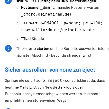
DMARC-TXT-Eintrag beim DNS-Hoster anlegen:
Hostname
:
(manche Hoster erwarten
_dmarc
)
_dmarc.deinefirma.de
TXT-Wert
:
v=DMARC1; p=none; pct=100;
rua=mailto:dmarc@deinefirma.de
TTL
: 1 Stunde
Mit
starten
und die Berichte auswerten (siehe
p=none
nächster Abschnitt), bevor du strenger wirst.
Sicher ausrollen: von none zu reject
Springe nie sofort auf
– sonst riskierst du, dass
p=reject
legitime Mails (z. B. von Newsletter-Tools oder
Buchhaltungssystemen) abgewiesen werden. Microsoft
empfiehlt einen stufenweisen Weg: