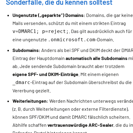
Sonderfälle, die du kennen solltest
Ungenutzte („geparkte“) Domains:
Domains, die gar kein
Mails versenden, schützt du mit einem strikten Eintrag
. Das gilt ausdrücklich auch für
v=DMARC1; p=reject;
eine ungenutzte
-Domain.
.onmicrosoft.com
Subdomains:
Anders als bei SPF und DKIM deckt der DMA
Eintrag der Hauptdomain
automatisch alle Subdomains
mi
ab. Jede sendende Subdomain braucht aber trotzdem
eigene SPF- und DKIM-Einträge
. Mit einem eigenen
-Eintrag auf der Subdomain überschreibst du die
_dmarc
Vererbung gezielt.
Weiterleitungen:
Werden Nachrichten unterwegs veränd
(z. B. durch Weiterleitungen oder externe Filterdienste),
können SPF/DKIM und damit DMARC fälschlich scheitern.
Abhilfe schaffen
vertrauenswürdige ARC-Sealer
, die du i
Defender-Portal hinterlegen kannst.