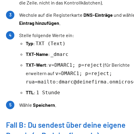
die Zeile, nicht in das Kontrollkästchen).
Wechsle auf die Registerkarte
DNS-Einträge
und wähl
Eintrag hinzufügen
.
Stelle folgende Werte ein:
Typ
:
TXT (Text)
TXT-Name
:
_dmarc
TXT-Wert
:
(für Berichte
v=DMARC1; p=reject
erweitern auf
v=DMARC1; p=reject;
rua=mailto:dmarc@deinefirma.onmicros
TTL
:
1 Stunde
Wähle
Speichern
.
Fall B: Du sendest über deine eigene