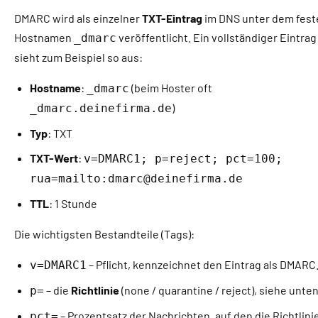
DMARC wird als einzelner
TXT-Eintrag
im DNS unter dem fest
Hostnamen
veröffentlicht. Ein vollständiger Eintrag
_dmarc
sieht zum Beispiel so aus:
Hostname
:
(beim Hoster oft
_dmarc
)
_dmarc.deinefirma.de
Typ
: TXT
TXT-Wert
:
v=DMARC1; p=reject; pct=100;
rua=mailto:dmarc@deinefirma.de
TTL
: 1 Stunde
Die wichtigsten Bestandteile (Tags):
– Pflicht, kennzeichnet den Eintrag als DMARC
v=DMARC1
– die
Richtlinie
(none / quarantine / reject), siehe unten
p=
– Prozentsatz der Nachrichten, auf den die Richtlini
pct=