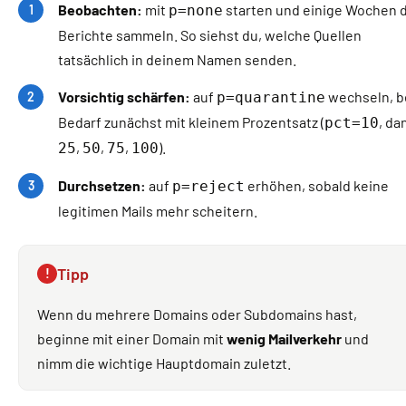
Beobachten:
mit
starten und einige Wochen 
p=none
Berichte sammeln. So siehst du, welche Quellen
tatsächlich in deinem Namen senden.
Vorsichtig schärfen:
auf
wechseln, b
p=quarantine
Bedarf zunächst mit kleinem Prozentsatz (
, da
pct=10
,
,
,
).
25
50
75
100
Durchsetzen:
auf
erhöhen, sobald keine
p=reject
legitimen Mails mehr scheitern.
Tipp
!
Wenn du mehrere Domains oder Subdomains hast,
beginne mit einer Domain mit
wenig Mailverkehr
und
nimm die wichtige Hauptdomain zuletzt.