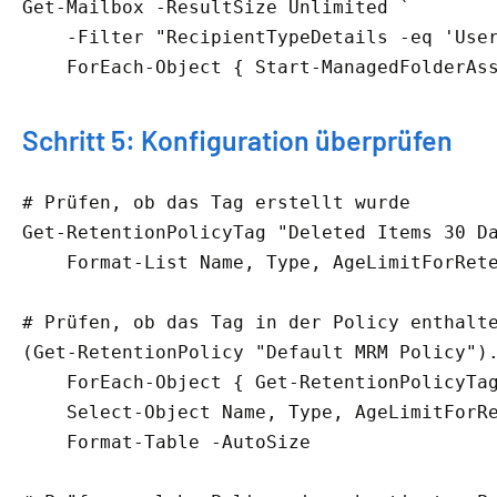
Get-Mailbox -ResultSize Unlimited `

    -Filter "RecipientTypeDetails -eq 'User
    ForEach-Object { Start-ManagedFolderAs
Schritt 5: Konfiguration überprüfen
# Prüfen, ob das Tag erstellt wurde
Get-RetentionPolicyTag "Deleted Items 30 Da
    Format-List Name, Type, AgeLimitForRete
# Prüfen, ob das Tag in der Policy enthalt
(Get-RetentionPolicy "Default MRM Policy").
    ForEach-Object { Get-RetentionPolicyTag
    Select-Object Name, Type, AgeLimitForRe
    Format-Table -AutoSize
