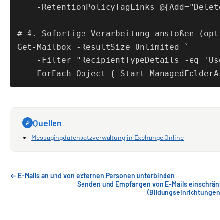
    -RetentionPolicyTagLinks @{Add="Delete
# 4. Sofortige Verarbeitung anstoßen (opt
Get-Mailbox -ResultSize Unlimited `

    -Filter "RecipientTypeDetails -eq 'Use
Quellen
Messagingdatensatzverwaltung in Exchange Online
← E-Mails an und von externen Personen unterbinden
Senden und Empfangen von E-Mails einschrän
(Bildungseinrichtungen