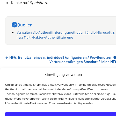
Klicke auf
Speichern
Quellen
Verwalten Sie Authentifizierungsmethoden für die Microsoft E
ntra Multi-Faktor-Authentifizierung
← MFA: Benutzer einzeln, individuell konfigurieren / Pro-Benutzer M
Vertrauenswürdigen Standort / keine MF
Einwilligung verwalten
Um dir ein optimales Erlebnis zu bieten, verwenden wir Technologien wie Cookies, u
Geräteinformationen zu speichern und/oder darauf zuzugreifen. Wenn du diesen
Technologien zustimmst, können wir Daten wie das Surfverhalten oder eindeutige IDs 
dieser Website verarbeiten. Wenn du deine Einwilligung nicht erteilst oder zurückziehs
können bestimmte Merkmale und Funktionen beeinträchtigt werden.
Ein Lern- und Wissensangebot der CERTNET GmbH
Datenschutzerklärung
Impressum
Start