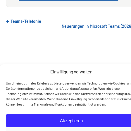
← Teams-Telefonie
Neuerungen in Microsoft Teams (2026
Einwilligung verwalten
Ein Lern- und Wissensangebot der CERTNET GmbH
Datenschutzerklärung
Impressum
Start
Um dir ein optimales Erlebnis zu bieten, verwenden wir Technologien wie Cookies, u
Geräteinformationen zu speichern und/oder darauf zuzugreifen. Wenn du diesen
Cookie-Richtlinie (EU)
Technologien zustimmst, können wir Daten wie das Surfverhalten oder eindeutige IDs 
dieser Website verarbeiten. Wenn du deine Einwilligung nicht erteilst oder zurückziehs
können bestimmte Merkmale und Funktionen beeinträchtigt werden.
Akzeptieren