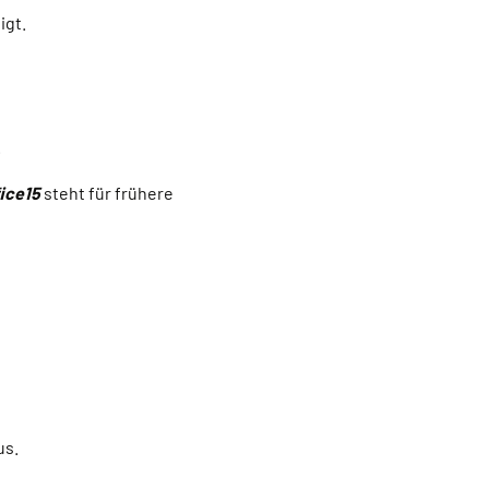
igt.
.
fice15
steht für frühere
us.