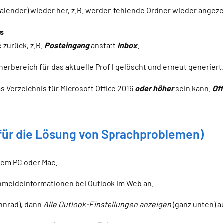
Kalender) wieder her, z.B. werden fehlende Ordner wieder angeze
es
 zurück, z.B.
Posteingang
anstatt
Inbox
.
nerbereich für das aktuelle Profil gelöscht und erneut generiert
s Verzeichnis für Microsoft Office 2016
oder höher
sein kann.
Of
 für die Lösung von Sprachproblemen)
nem PC oder Mac.
nmeldeinformationen bei Outlook im Web an.
hnrad
), dann
Alle Outlook-Einstellungen anzeigen
(ganz unten) a