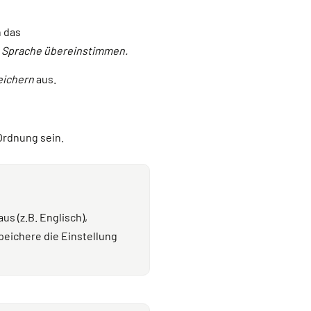
n das
n Sprache
übereinstimmen.
eichern
aus.
 Ordnung sein.
s (z.B. Englisch),
peichere die Einstellung