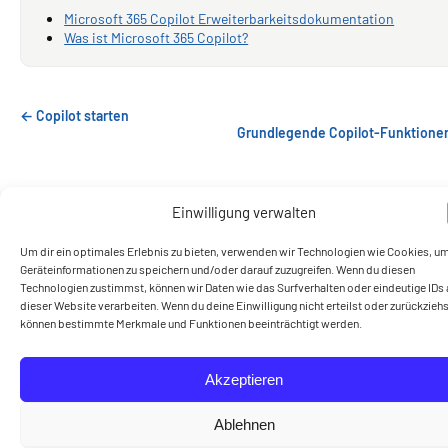
Microsoft 365 Copilot Erweiterbarkeitsdokumentation
Was ist Microsoft 365 Copilot?
← Copilot starten
Grundlegende Copilot-Funktione
Einwilligung verwalten
Um dir ein optimales Erlebnis zu bieten, verwenden wir Technologien wie Cookies, u
Geräteinformationen zu speichern und/oder darauf zuzugreifen. Wenn du diesen
Technologien zustimmst, können wir Daten wie das Surfverhalten oder eindeutige IDs 
Ein Lern- und Wissensangebot der CERTNET GmbH
dieser Website verarbeiten. Wenn du deine Einwilligung nicht erteilst oder zurückziehs
können bestimmte Merkmale und Funktionen beeinträchtigt werden.
Datenschutzerklärung
Impressum
Start
Cookie-Richtlinie (EU)
Akzeptieren
Ablehnen