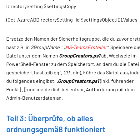
DirectorySetting $settingsCopy
(Get-AzureADDirectorySetting -Id $settingsObjectID).Values
Ersetze den Namen der Sicherheitsgruppe, die du zuvor erste
hast z.B. in
$GroupName = „
MS-TeamsErsteller
“
. Speichere di
Datei unter dem Namen
GroupCreators.ps1
ab. Wechsele im
PowerShell-Fenster zu dem Speicherort, an dem du die Datei
gespeichert hast (gib ggf.
CD..
ein). Führe das Skript aus, ind
du folgendes eingibst:
.GroupCreators.ps1
(inkl. führender
Punkt [.]) und melde dich bei entspr. Aufforderung mit dem
Admin-Benutzerdaten an.
Teil 3: Überprüfe, ob alles
ordnungsgemäß funktioniert