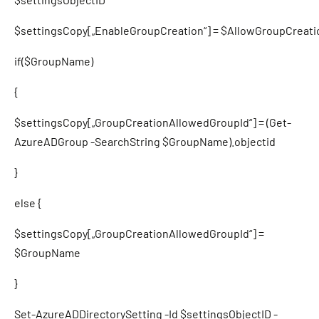
$settingsCopy[„EnableGroupCreation“] = $AllowGroupCreati
if($GroupName)
{
$settingsCopy[„GroupCreationAllowedGroupId“] = (Get-
AzureADGroup -SearchString $GroupName).objectid
}
else {
$settingsCopy[„GroupCreationAllowedGroupId“] =
$GroupName
}
Set-AzureADDirectorySetting -Id $settingsObjectID -