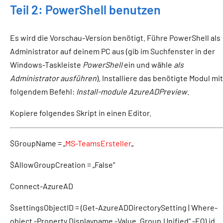
Teil 2: PowerShell benutzen
Es wird die Vorschau-Version benötigt. Führe PowerShell als
Administrator auf deinem PC aus (gib im Suchfenster in der
Windows-Taskleiste
PowerShell
ein und wähle
als
Administrator ausführen
). Installiere das benötigte Modul mit
folgendem Befehl:
Install-module AzureADPreview
.
Kopiere folgendes Skript in einen Editor.
$GroupName = „
MS-TeamsErsteller
„
$AllowGroupCreation = „False“
Connect-AzureAD
$settingsObjectID = (Get-AzureADDirectorySetting | Where-
object -Property Displayname -Value „Group.Unified“ -EQ).id