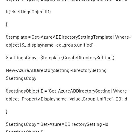
if(!$settingsObjectID)
{
$template = Get-AzureADDirectorySettingTemplate | Where-
object {$_.displayname -eq „group.unified“}
$settingsCopy = $template.CreateDirectorySetting()
New-AzureADDirectorySetting -DirectorySetting
$settingsCopy
$settingsObjectID = (Get-AzureADDirectorySetting | Where-
object -Property Displayname -Value „Group.Unified“ -EQ).id
}
$settingsCopy = Get-AzureADDirectorySetting -Id
$settingsObjectID