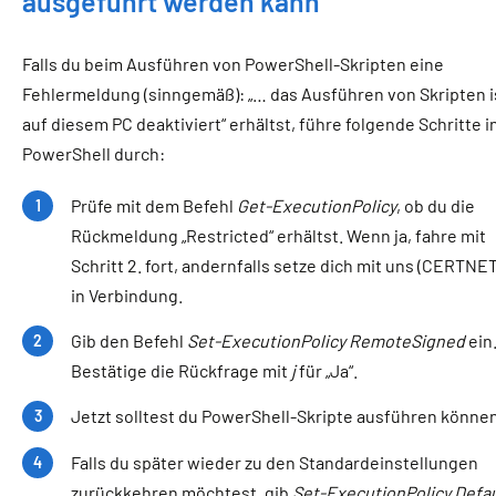
ausgeführt werden kann
Falls du beim Ausführen von PowerShell-Skripten eine
Fehlermeldung (sinngemäß): „… das Ausführen von Skripten i
auf diesem PC deaktiviert“ erhältst, f
ühre folgende Schritte i
PowerShell durch:
Prüfe mit dem Befehl
Get-ExecutionPolicy
, ob du die
Rückmeldung „Restricted“ erhältst. Wenn ja, fahre mit
Schritt 2. fort, andernfalls setze dich mit uns (CERTNET
in Verbindung.
Gib den Befehl
Set-ExecutionPolicy RemoteSigned
ein
Bestätige die Rückfrage mit
j
für „Ja“.
Jetzt solltest du PowerShell-Skripte ausführen können
Falls du später wieder zu den Standardeinstellungen
zurückkehren möchtest, gib
Set-ExecutionPolicy Defau