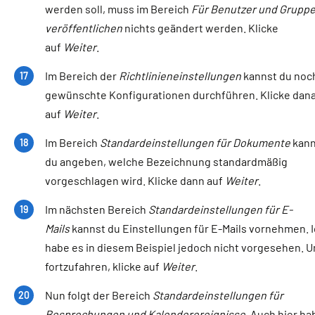
werden soll, muss im Bereich
Für Benutzer und Grupp
veröffentlichen
nichts geändert werden. Klicke
auf
Weiter
.
Im Bereich der
Richtlinieneinstellungen
kannst du noc
gewünschte Konfigurationen durchführen. Klicke dan
auf
Weiter
.
Im Bereich
Standardeinstellungen für Dokumente
kann
du angeben, welche Bezeichnung standardmäßig
vorgeschlagen wird. Klicke dann auf
Weiter
.
Im nächsten Bereich
Standardeinstellungen für E-
Mails
kannst du Einstellungen für E-Mails vornehmen. 
habe es in diesem Beispiel jedoch nicht vorgesehen. 
fortzufahren, klicke auf
Weiter
.
Nun folgt der Bereich
Standardeinstellungen für
Besprechungen und Kalenderereignisse
. Auch hier ha